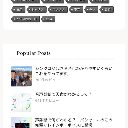
ヨガ
レムリア
ワクワク
不安
争い
五行
人生の目的（L)
仕事
Popular Posts
シンクロが起きる時はわかりやすいくらい
これをやってます。
769件のビュー
音声診断で天命がわかるって？
641件のビュー
声診断で何がわかる？ーバシャールのこの
完璧なレインボーボイスに驚愕