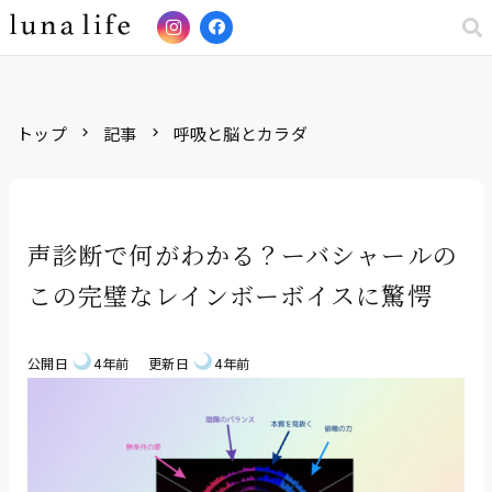
トップ
記事
呼吸と脳とカラダ
keyboard_arrow_right
keyboard_arrow_right
声診断で何がわかる？ーバシャールの
この完璧なレインボーボイスに驚愕
公開日
4年前
更新日
4年前